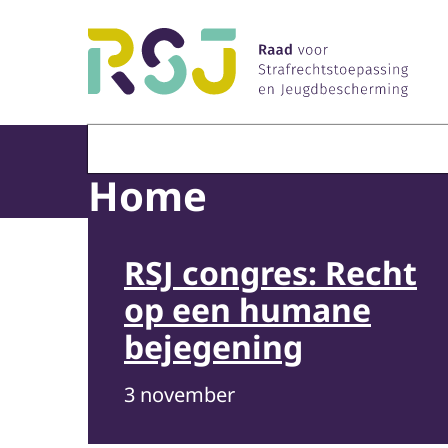
Naar de homepage van Raad voor Strafrechtst
Home
RSJ congres: Recht
op een humane
bejegening
3 november