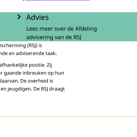
Advies
Lees meer over de Afdeling
advisering van de RSJ
scherming (RSJ) is
nde en adviserende taak.
fhankelijke positie. Zij
er gaande inbreuken op hun
daarvan. De overheid is
 en jeugdigen. De RSJ draagt