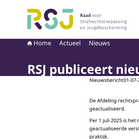
Naar de homepage van Raad voor Strafrechtst
Home
Actueel
Nieuws
RSJ publiceert ni
Nieuwsbericht
01-07-
De Afdeling rechtspr
geactualiseerd.
Per 1 juli 2025 is h
geactualiseerde vers
praktijk.