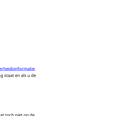
erheidsinformatie
.
g staat en als u de
t toch niet op de