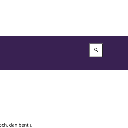
Vul in wat 
toch, dan bent u