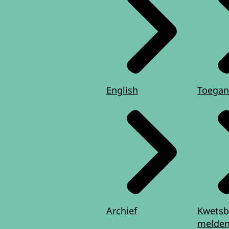
English
Toegan
Archief
Kwetsb
melde