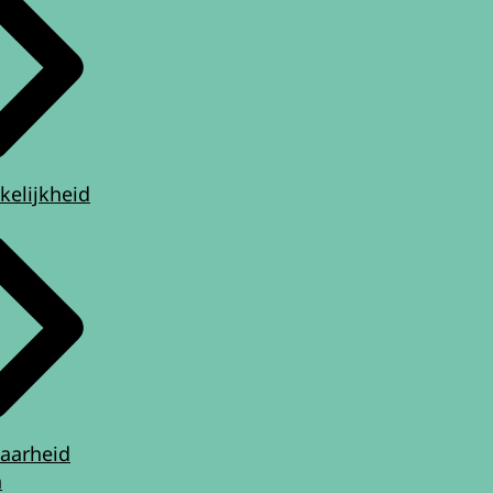
kelijkheid
aarheid
n