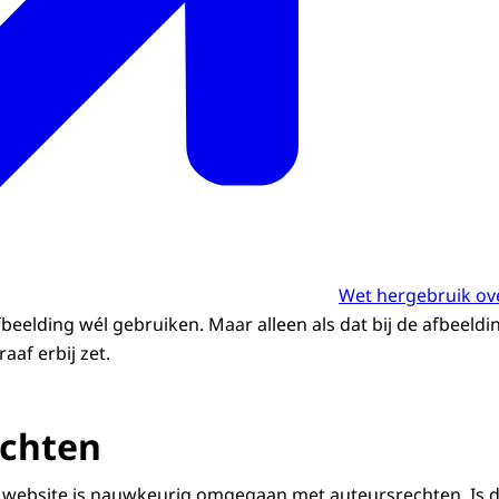
Wet hergebruik ov
eelding wél gebruiken. Maar alleen als dat bij de afbeeldin
aaf erbij zet.
echten
 website is nauwkeurig omgegaan met auteursrechten. Is da