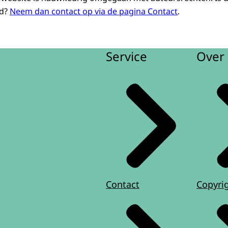
rd?
Neem dan contact op via de pagina Contact
.
Service
Over 
Contact
Copyri