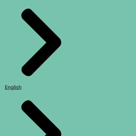
kunnen volgens de RSJ
worden ondervangen door één wet op te
stellen.
Deze wet regelt de rechtspositie van álle
jongeren in geslotenheid,
ter vervanging van de Bjj, hoofdstuk 6
Jeugdwet...
en de relevante bepalingen uit de Wet
verplichte geestelijke
gezondheidszorg en de Wet zorg en
English
dwang.
Titel:
Raad voor Strafrechtstoepassing en
Jeugdbescherming