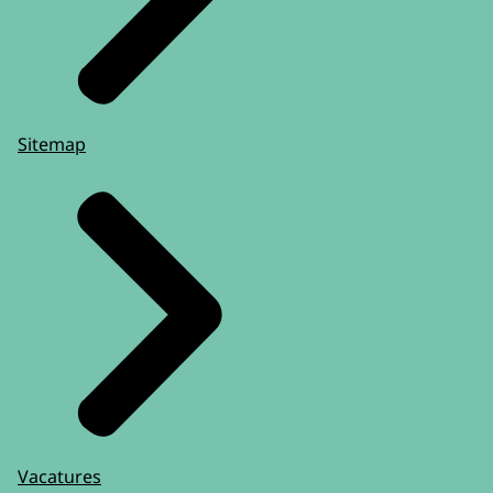
de eigen kamer
verkort moet worden.
De klacht- en beroepsregeling.
Belangrijke bepalingen uit de Bjj zijn niet
Sitemap
overgenomen in het wetsvoorstel.
Bovendien vindt de RSJ het een gemis
dat de rechtspositie van jongeren,
die gesloten zijn geplaatst op grond van de
wet
verplichte geestelijke gezondheidszorg...
of de wet zorg en dwang,
in het wetsvoorstel buiten beschouwing is
gelaten.
De geconstateerde onduidelijkheden
Vacatures