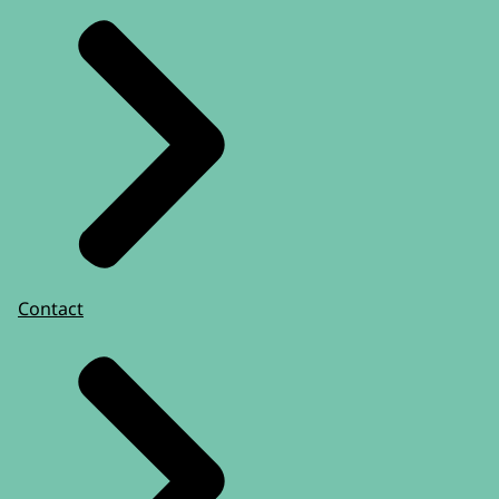
over:
De grondslag en doelstellingen van de
vrijheidsbeneming.
De RSJ vraagt zich af of de re-integratie van
de jongere nog wel voldoende centraal
staat.
De plaatsing van de jongere binnen
de verschillende niveaus van geslotenheid.
De wettelijke waarborgen bij
Contact
vrijheidsbeperkende
maatregelen en disciplinaire straffen.
De RSJ vindt dat insluiting in een
separatieruimte
niet meer mogelijk mag zijn...
en dat de maximale duur van insluiting in