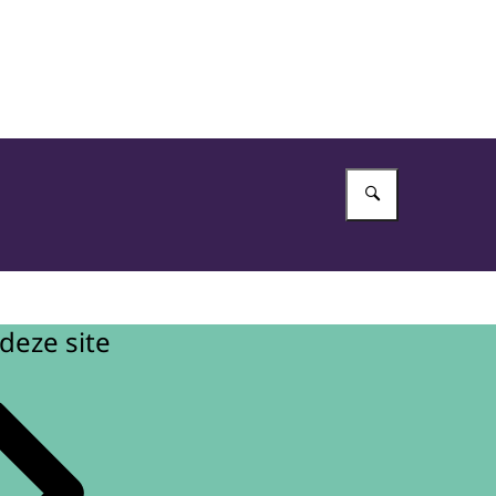
Vul in wat 
deze site