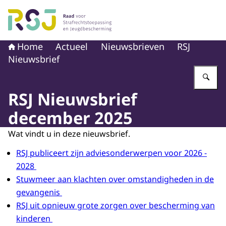
Naar de homepage van Raad voor Strafrechtstoepassin
Home
Actueel
Nieuwsbrieven
RSJ
Nieuwsbrief
Vu
RSJ Nieuwsbrief
december 2025
Wat vindt u in deze nieuwsbrief.
RSJ publiceert zijn adviesonderwerpen voor 2026 -
2028
Stuwmeer aan klachten over omstandigheden in de
gevangenis
RSJ uit opnieuw grote zorgen over bescherming van
kinderen