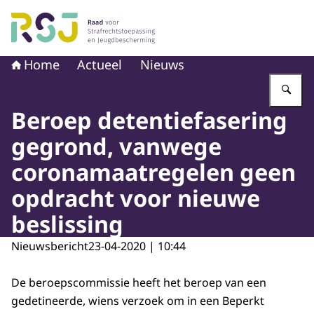
Naar de homepage van Raad voor Strafrechtstoepassin
Home
Actueel
Nieuws
Vu
Beroep detentiefasering
gegrond, vanwege
coronamaatregelen geen
opdracht voor nieuwe
beslissing
Nieuwsbericht
23-04-2020 | 10:44
De beroepscommissie heeft het beroep van een
gedetineerde, wiens verzoek om in een Beperkt