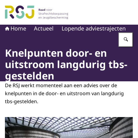
Naar de homepage van Raad voor Strafrechtstoepassin
Home
Actueel
Lopende adviestrajecten
Vu
Knelpunten door- en
uitstroom langdurig tbs-
gestelden
De RSJ werkt momenteel aan een advies over de
knelpunten in de door- en uitstroom van langdurig
tbs-gestelden.