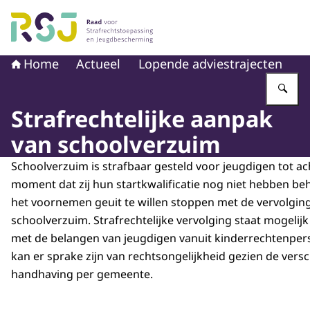
Naar de homepage van Raad voor Strafrechtstoepassin
Home
Actueel
Lopende adviestrajecten
Vu
Strafrechtelijke aanpak
van schoolverzuim
Schoolverzuim is strafbaar gesteld voor jeugdigen tot ach
moment dat zij hun startkwalificatie nog niet hebben be
het voornemen geuit te willen stoppen met de vervolgin
schoolverzuim. Strafrechtelijke vervolging staat mogeli
met de belangen van jeugdigen vanuit kinderrechtenpers
kan er sprake zijn van rechtsongelijkheid gezien de vers
handhaving per gemeente.