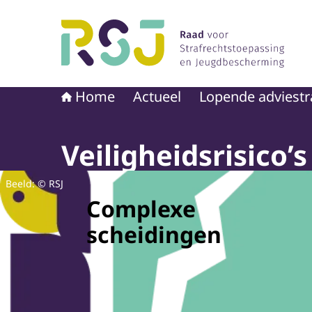
Naar de homepage van Raad voor Strafrechtst
Home
Actueel
Lopende adviestr
Veiligheidsrisico’s
Beeld: © RSJ
Complexe
scheidingen