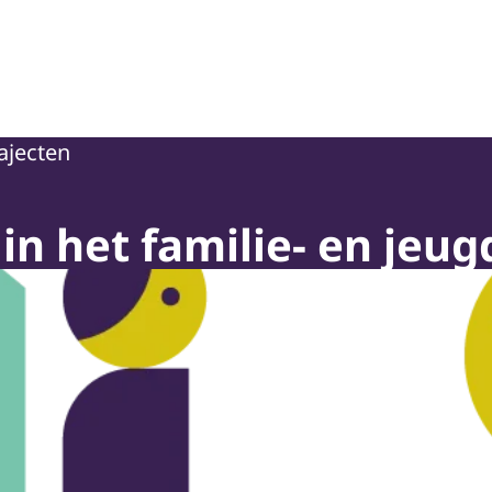
oepassing en Jeugdbescherming
ajecten
 in het familie- en jeu