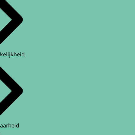
kelijkheid
aarheid
n