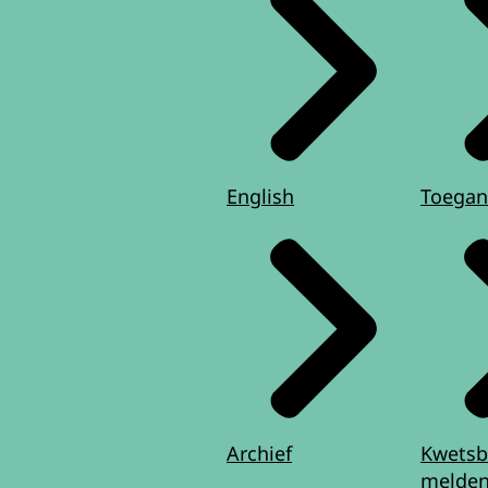
English
Toegan
Archief
Kwetsb
melde