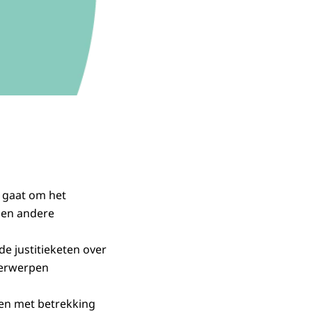
t gaat om het
ben andere
e justitieketen over
derwerpen
ken met betrekking