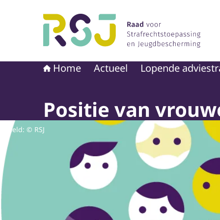
Naar de homepage van Raad voor Strafrechtst
Home
Actueel
Lopende adviestr
Positie van vrouw
Beeld: © RSJ