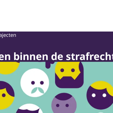
oepassing en Jeugdbescherming
ajecten
en binnen de strafrec