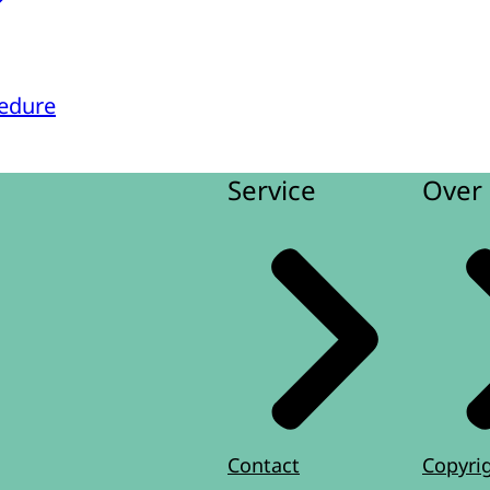
edure
Service
Over 
Contact
Copyri