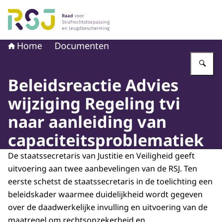
Naar de homepage van Raad voor Strafrechtstoepassin
Home
Documenten
Vu
Beleidsreactie Advies
wijziging Regeling tvi
naar aanleiding van
capaciteitsproblematiek
De staatssecretaris van Justitie en Veiligheid geeft
uitvoering aan twee aanbevelingen van de RSJ. Ten
eerste schetst de staatssecretaris in de toelichting een
beleidskader waarmee duidelijkheid wordt gegeven
over de daadwerkelijke invulling en uitvoering van de
maatregel om rechtsonzekerheid en