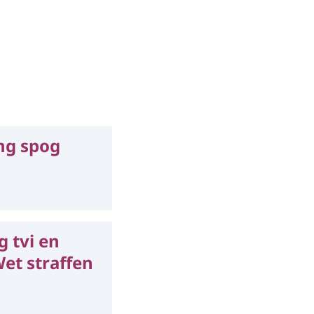
ing spog
 tvi en
et straffen