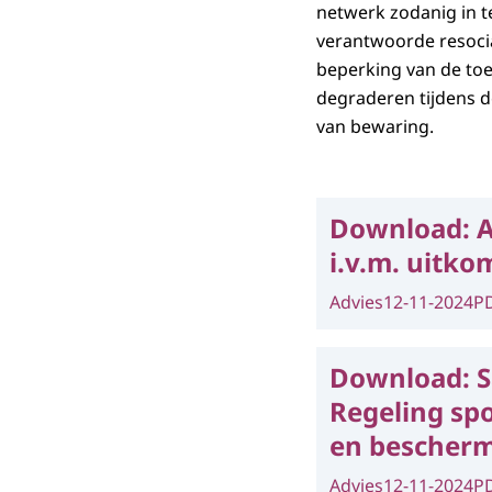
netwerk zodanig in t
verantwoorde resocia
beperking van de to
degraderen tijdens d
van bewaring.
Download:
A
i.v.m. uitk
Advies
12-11-2024
P
Download:
S
Regeling spo
en bescher
Advies
12-11-2024
P