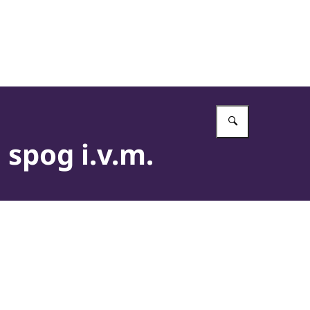
Vul in wat 
 spog i.v.m.