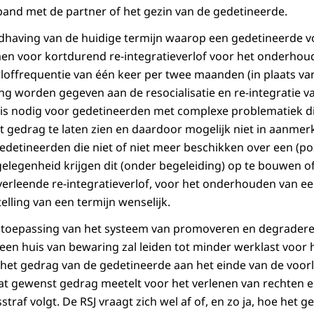
 band met de partner of het gezin van de gedetineerde.
ndhaving van de huidige termijn waarop een gedetineerde vo
n voor kortdurend re-integratieverlof voor het onderhoud
loffrequentie van één keer per twee maanden (in plaats van
ng worden gegeven aan de resocialisatie en re-integratie v
 is nodig voor gedetineerden met complexe problematiek d
t gedrag te laten zien en daardoor mogelijk niet in aanmer
Gedetineerden die niet of niet meer beschikken over een (pos
legenheid krijgen dit (onder begeleiding) op te bouwen of 
 verleende re-integratieverlof, voor het onderhouden van e
telling van een termijn wenselijk.
toepassing van het systeem van promoveren en degraderen 
 een huis van bewaring zal leiden tot minder werklast voor
het gedrag van de gedetineerde aan het einde van de voor
 gewenst gedrag meetelt voor het verlenen van rechten en
traf volgt. De RSJ vraagt zich wel af of, en zo ja, hoe het 