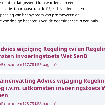
e richten dat gewerkt kan worden aan een
lisatie. Daarnaast kan de RSJ zich vinden in een
epassing van het systeem van promoveren en
e voorlopige hechtenis van de gedetineerde in een huis
dvies wijziging Regeling tvi en Regel
omsten invoeringstoets Wet SenB
DF-document
167.78 KB
9 pagina's
amenvatting Advies wijziging Regeling
g i.v.m. uitkomsten invoeringstoets W
men
DF-document
128.79 KB
3 pagina's