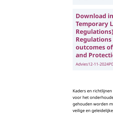
Download in
Temporary Le
Regulations)
Regulations 
outcomes of
and Protecti
Advies
12-11-2024
P
Kaders en richtlijne
voor het onderhouden
gehouden worden met
veilige en geleideli