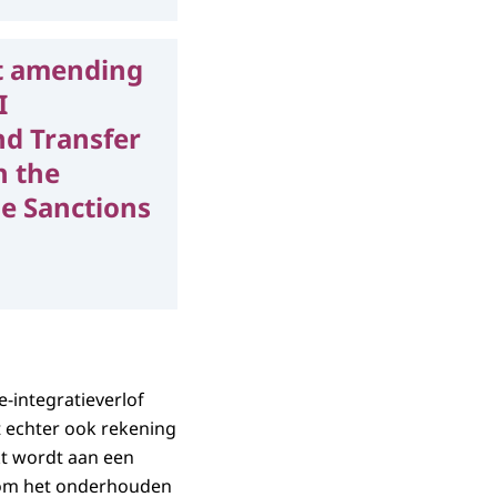
t amending
I
nd Transfer
h the
e Sanctions
-integratieverlof
 echter ook rekening
t wordt aan een
l om het onderhouden