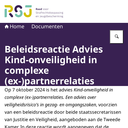
Naar de homepage van Raad voor Strafrechtstoepassin
Home
Documenten
Vu
Beleidsreactie Advies
Kind-onveiligheid in
complexe
(ex-)partnerrelaties
Op 7 oktober 2024 is het advies
Kind-onveiligheid in
complexe (ex-)partnerrelaties.
Een advies over
veiligheidsrisico’s in gezag- en omgangszaken
, voorzien
van een beleidsreactie door beide staatssecretarissen
van Justitie en Veiligheid, aangeboden aan de Tweede
Kamer. In deze reactie wordt aangegeven dat de