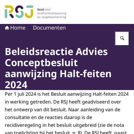
Naar de homepage van Raad voor Strafrechtstoepassin
Home
Documenten
Vu
Beleidsreactie Advies
Conceptbesluit
aanwijzing Halt-feiten
2024
Per 1 juli 2024 is het Besluit aanwijzing Halt-feiten 2024
in werking getreden. De RSJ heeft geadviseerd over
het ontwerp van dit besluit. Naar aanleiding van de
consultatie en de reacties daarop is de
recidiveregeling in het besluit uitgebreid (zie de nota
van toelichting bij het besluit, p. 8). De RSJ heeft, naast