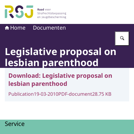
Naar de homepage van Raad voor Strafrechtstoepassin
Home
Documenten
Vu
Legislative proposal on
lesbian parenthood
Download:
Legislative proposal on
lesbian parenthood
Publication
19-03-2010
PDF-document
28.75 KB
Service