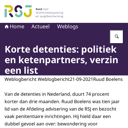
Naar de homepage van Raad voor Strafrechtstoepassin
Home
Actueel
Weblogs
Vu
Korte detenties: politiek
en ketenpartners, verzin
een list
Weblogbericht Weblogbericht
21-09-2021
Ruud Boelens
Van de detenties in Nederland, duurt 74 procent
korter dan drie maanden. Ruud Boelens was tien jaar
lid van de Afdeling advisering van de RSJ en bezocht
vaak penitentiaire inrichtingen. Hij hield daar een
dubbel gevoel aan over: bewondering voor