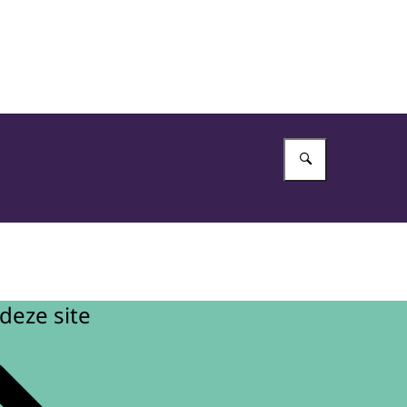
Vul in wat 
deze site