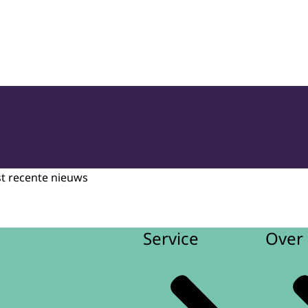
oepassing en Jeugdbescherming
st recente nieuws
Service
Over 