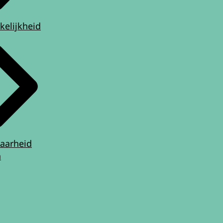
kelijkheid
aarheid
n