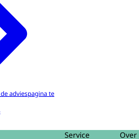
 de adviespagina te
6
Service
Over 