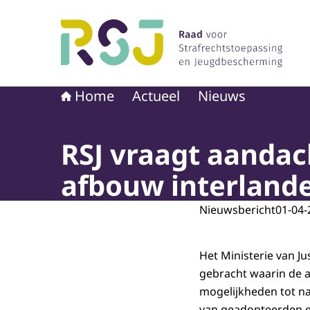
Naar de homepage van Raad voor Strafrechtst
Home
Actueel
Nieuws
RSJ vraagt aandach
afbouw interlande
Nieuwsbericht
01-04-
Het Ministerie van Ju
gebracht waarin de a
mogelijkheden tot na
van geadopteerden e