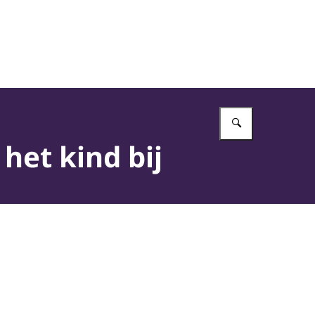
Vul in wat 
het kind bij