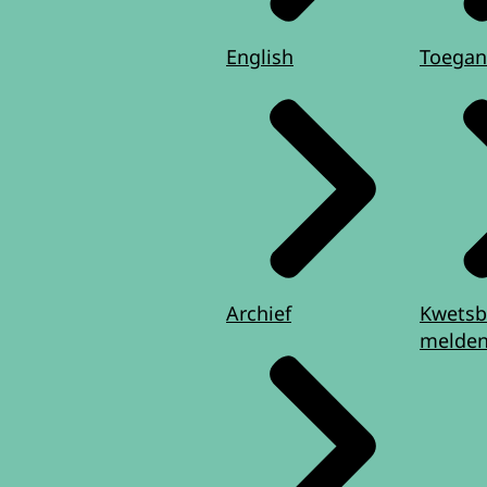
English
Toegan
Archief
Kwetsb
melde