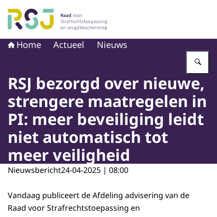
Naar de homepage van Raad voor Strafrechtstoepassin
Home
Actueel
Nieuws
Vu
RSJ bezorgd over nieuwe,
strengere maatregelen in
PI: meer beveiliging leidt
niet automatisch tot
meer veiligheid
Nieuwsbericht
24-04-2025 | 08:00
Vandaag publiceert de Afdeling advisering van de
Raad voor Strafrechtstoepassing en