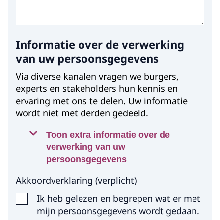
Informatie over de verwerking
van uw persoonsgegevens
Via diverse kanalen vragen we burgers,
experts en stakeholders hun kennis en
ervaring met ons te delen. Uw informatie
wordt niet met derden gedeeld.
Toon extra informatie over de
verwerking van uw
persoonsgegevens
Waarom worden deze gegevens
Akkoordverklaring
(
verplicht
)
gevraagd?
Ik heb gelezen en begrepen wat er met
Wij gebruiken uw gegevens, met uw
mijn persoonsgegevens wordt gedaan.
expliciete toestemming, om u per e-mail te