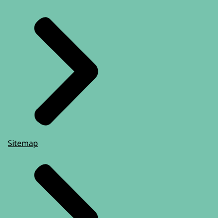
Archiefwet.
Wat zijn uw rechten?
Meer informatie over uw rechten vindt u op
de pagina
'Privacy' (link opent in nieuw
tabblad)
.
Sitemap