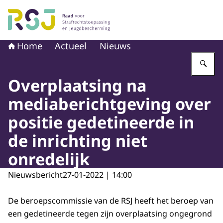
Naar de homepage van Raad voor Strafrechtstoepassin
Home
Actueel
Nieuws
Vu
Overplaatsing na
mediaberichtgeving over
positie gedetineerde in
de inrichting niet
onredelijk
Nieuwsbericht
27-01-2022 | 14:00
De beroepscommissie van de RSJ heeft het beroep van
een gedetineerde tegen zijn overplaatsing ongegrond